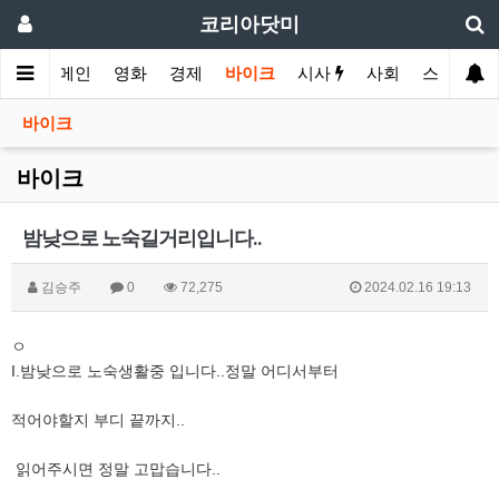
코리아닷미
메인
영화
경제
바이크
시사
사회
스포츠
바이크
바이크
밤낮으로 노숙길거리입니다..
김승주
0
72,275
2024.02.16 19:13
ㅇ
I.밤낮으로 노숙생활중 입니다..정말 어디서부터
​적어야할지 부디 끝까지..
​ 읽어주시면 정말 고맙습니다..