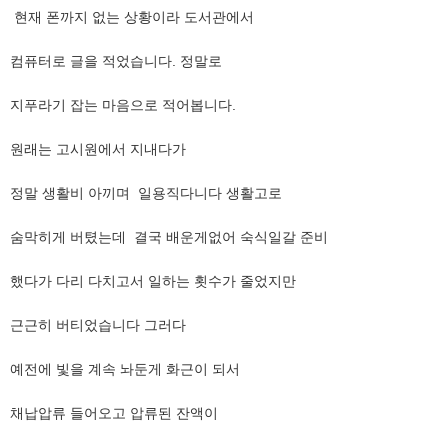
​ 현재 폰까지 없는 상황이라 도서관에서
컴퓨터로 글을 적었습니다. 정말로
​지푸라기 잡는 마음으로 적어봅니다.
​원래는 고시원에서 지내다가
정말 생활비 아끼며 일용직다니다 생활고로
​​숨막히게 버텼는데 결국 배운게없어 숙식일갈 준비
​했다가 다리 다치고서 일하는 횟수가 줄었지만
​근근히 버티었습니다 그러다
예전에 ​빛을 계속 놔둔게 화근이 되서
​채납압류 들어오고 압류된 잔액이