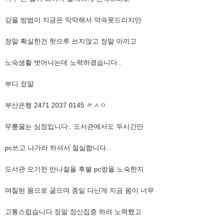
​갚을 방법이 지금은 막막해서 약속못드리지만
​정말 확실한건 헛으루 쓰지않고 정말 아끼고
​노숙생활 벗어나는데 노력하겠습니다..
​부디 정말
​부산은행 2471 2037 0145 ㅊㅅㅇ
무릎꿇는 심정입니다.. 도서관에서도 두시간만
pc쓰고 나가라 하셔서 절실합니다..
​도서관 오기전 반나절을 후불 pc방을 노숙한지
​며칠된 몸으로 굶으며 종일 다닌게 지금 몸이 너무
​고통스럽습니다 정말 정신집중 하려 노력했고