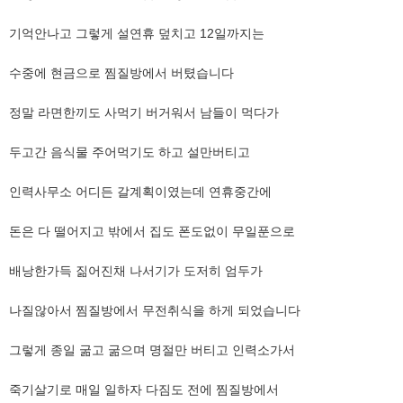
​기억안나고 그렇게 설연휴 덮치고 12일까지는
​수중에 현금으로 찜질방에서 버텼습니다
​정말 라면한끼도 사먹기 버거워서 남들이 먹다가
​두고간 음식물 주어먹기도 하고 설만버티고
​인력사무소 어디든 갈계획이였는데 연휴중간에
​돈은 다 떨어지고 밖에서 집도 폰도없이 무일푼으로
​배낭한가득 짊어진채 나서기가 도저히 엄두가
​나질않아서 찜질방에서 무전취식을 하게 되었습니다
​그렇게 종일 굶고 굶으며 명절만 버티고 인력소가서
죽기살기로 매일 일하자 다짐도 전에 찜질방에서