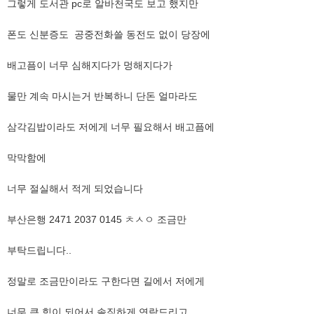
​그렇게 도서관 pc로 알바천국도 보고 했지만
폰도 신분증도 공중전화쓸 동전도 없이 당장에
배고픔이 너무 심해지다가 멍해지다가
​물만 계속 마시는거 반복하니 단돈 얼마라도
​삼각김밥이라도 저에게 너무 필요해서 배고픔에
​막막함에
​너무 절실해서 적게 되었습니다
​​부산은행 2471 2037 0145 ㅊㅅㅇ 조금만
​부탁드립니다..
​정말로 조금만이라도 구한다면 길에서 저에게
​너무 큰 힘이 되어서 솔직하게 연락드리고