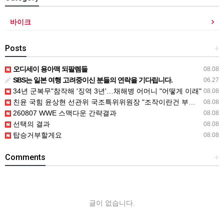
바이크
Posts
+
오디세이 용아맥 되팔렘들
08.08
SBS는 일본 여행 고려중이신 분들의 연락을 기다립니다.
06.27
34년 군복무"참작해 '징역 3년'…채해병 어머니 "어떻게 이래"
08.08
친윤 국힘 윤상현 선관위 국조특위위원장 "조작이란건 부정선거 선동"
08.08
260807 WWE 스맥다운 간략결과
08.08
선택의 결과
08.08
탑승거부할게요
08.08
Comments
+
글이 없습니다.