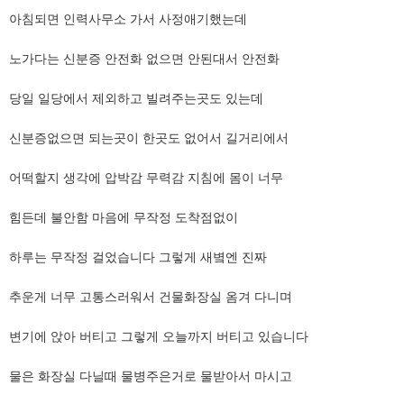
​아침되면 인력사무소 가서 사정애기했는데
노가다는 신분증 안전화 없으면 안된대서 안전화
당일 일당에서 제외하고 빌려주는곳도 있는데
신분증없으면 되는곳이 한곳도 없어서 길거리에서
​어떡할지 생각에 압박감 무력감 지침에 몸이 너무
​힘든데 불안함 마음에 무작정 도착점없이
​하루는 무작정 걸었습니다 그렇게 새볔엔 진짜
​추운게 너무 고통스러워서 건물화장실 옴겨 다니며
​변기에 앉아 버티고 그렇게 오늘까지 버티고 있습니다
물은 화장실 다닐때 물병주은거로 물받아서 마시고