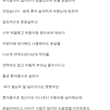
숙식​일자리 알아보다 잠들었는데 폰을 분실하게
​되었습니다.. 빚에 혼자 숨막히게 버텼는데 엎친대
​덮친격으로 폰분실하고
​너무 허탈했고 허둥지둥 찾아보려 애쓰다
​카운터에 애기해도 나중에라도 분실물
​나오면 연락드린다는데 적어줄
​연락처도 없고 어릴적 부모님 돌아가시고
​줄곧 혼자몸으로 살면서
​ 제가 열심히 잘 살아오지는 못했지만
혼자몸으로 정신다도 다니면서 아둥바둥 살아왓는데
​폰잃어버리고 사이가 가깝지 않지만 도움청할 지인번호도