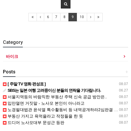
6
7
8
9
10
Category
바이크
Posts
+
[ 주말 TV 영화 편성표 ]
08.07
SBS는 일본 여행 고려중이신 분들의 연락을 기다립니다.
06.27
서울지역등의 바람직한 부동산 주택 신속 공급 방안은..
08.07
입만열면 거짓말 - 노사모 본인이 아니라고
08.07
노경필대법관 윤석열 특수활동비 등 내역공개하라2심판결 파기환송
08.07
부동산 가지고 욕먹을라고 작정들을 한 듯
08.07
드디어 노사모대부 문성근 등판
08.07