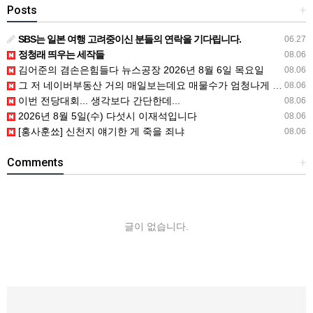
Posts
+
SBS는 일본 여행 고려중이신 분들의 연락을 기다립니다.
06.27
정청래 띄우는 세작들
08.06
김어준의 겸손은힘들다 뉴스공장 2026년 8월 6일 목요일
08.06
그 저 네이버부동산 거의 매일보는데요 매물수가 엄청나게 많아졌는데요??
08.06
이번 전당대회... 생각보다 간단한데...
08.06
2026년 8월 5일(수) 다섯시 이재석입니다
08.06
[홍사훈쑈] 신천지 얘기한 게 죽을 죄냐
08.06
Comments
+
글이 없습니다.