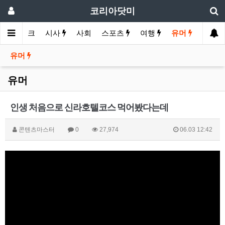
코리아닷미
제
바이크
시사
사회
스포츠
여행
유머
유머
유머
인생 처음으로 신라호텔코스 먹어봤다는데
콘텐츠마스터
0
27,974
06.03 12:42