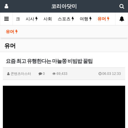
코리아닷미
바이크
시사
사회
스포츠
여행
유머
유머
유머
요즘 최고 유행한다는 마늘쫑 비빔밥 꿀팁
콘텐츠마스터
0
69,433
06.03 12:33