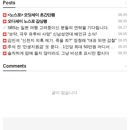
Posts
+
<노스포> 오딧세이 초간단평
08.05
오디세이 노스포 감상평
08.05
SBS는 일본 여행 고려중이신 분들의 연락을 기다립니다.
06.27
"보약, 극우 유투바 사망" 신남성연대 배인규 소식!
08.05
김민석 "신천지 의혹 제기, 죽을 죄?" 정청래 "대표 되면 감찰"
08.05
추석 전 ‘민생지원금’ 또 푼다…1인당 최대 50만원 어디서 받나
08.05
솔직하게 맘에 들지 않더라도 그냥 비선호 표시만 합시다
08.05
Comments
+
글이 없습니다.