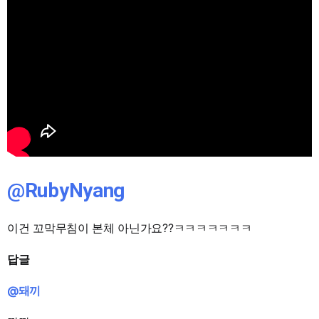
@RubyNyang
이건 꼬막무침이 본체 아닌가요??ㅋㅋㅋㅋㅋㅋㅋ
답글
@돼끼