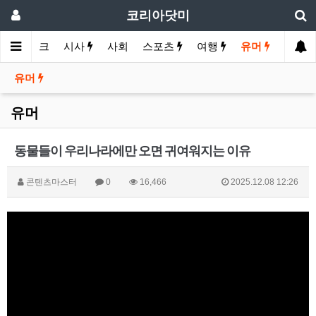
코리아닷미
제
바이크
시사
사회
스포츠
여행
유머
유머
유머
동물들이 우리나라에만 오면 귀여워지는 이유
콘텐츠마스터
0
16,466
2025.12.08 12:26