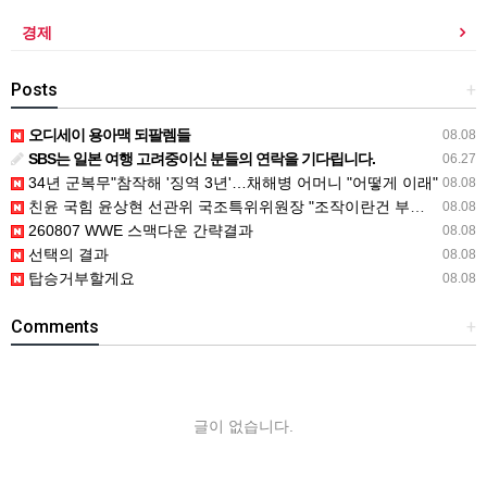
경제
Posts
+
오디세이 용아맥 되팔렘들
08.08
SBS는 일본 여행 고려중이신 분들의 연락을 기다립니다.
06.27
34년 군복무"참작해 '징역 3년'…채해병 어머니 "어떻게 이래"
08.08
친윤 국힘 윤상현 선관위 국조특위위원장 "조작이란건 부정선거 선동"
08.08
260807 WWE 스맥다운 간략결과
08.08
선택의 결과
08.08
탑승거부할게요
08.08
Comments
+
글이 없습니다.