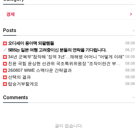
경제
Posts
+
오디세이 용아맥 되팔렘들
08.08
SBS는 일본 여행 고려중이신 분들의 연락을 기다립니다.
06.27
34년 군복무"참작해 '징역 3년'…채해병 어머니 "어떻게 이래"
08.08
친윤 국힘 윤상현 선관위 국조특위위원장 "조작이란건 부정선거 선동"
08.08
260807 WWE 스맥다운 간략결과
08.08
선택의 결과
08.08
탑승거부할게요
08.08
Comments
+
글이 없습니다.