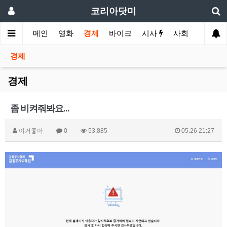
코리아닷미
메인
영화
경제
바이크
시사
사회
스포츠
경제
경제
좀 비켜줘봐요...
이거좋아
0
53,885
05.26 21:27