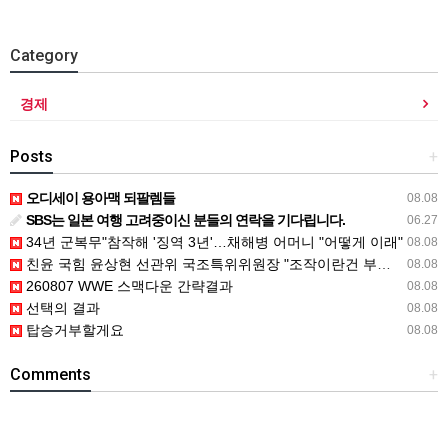
Category
경제
Posts
+
오디세이 용아맥 되팔렘들
08.08
SBS는 일본 여행 고려중이신 분들의 연락을 기다립니다.
06.27
34년 군복무"참작해 '징역 3년'…채해병 어머니 "어떻게 이래"
08.08
친윤 국힘 윤상현 선관위 국조특위위원장 "조작이란건 부정선거 선동"
08.08
260807 WWE 스맥다운 간략결과
08.08
선택의 결과
08.08
탑승거부할게요
08.08
Comments
+