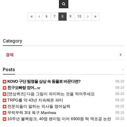
6
7
8
9
10
Category
경제
Posts
+
KOVO 구단 팀명을 상상 속 동물로 바꾼다면?
08.10
친구오빠랑 잤어...ㅠ
08.10
[연상퀴즈] 다음 그림이 의미하는 것을 적어주세요
08.10
TRPG를 약 43년 지속해온 파티
08.10
전문의들이 말하는 의사들 영어실력
08.10
무럭무럭 3대 욕구.Manhwa
08.10
10주년 블랙핑크, 40명 팬미팅 이어 6900원 떡 역조공 논란
08.10