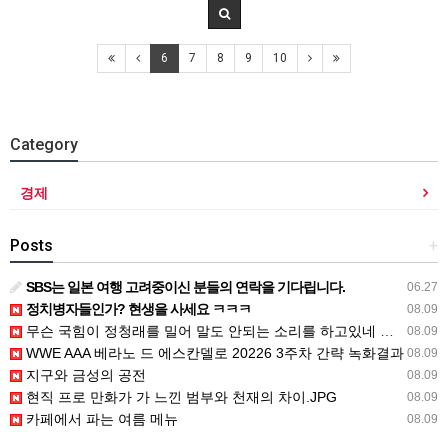
6
7
8
9
10
Category
경제
Posts
+
SBS는 일본 여행 고려중이신 분들의 연락을 기다립니다.
06.27
정치병자들인가? 현생을 사세요 ㅋㅋㅋ
08.09
무슨 국힘이 정청래를 밀어 말도 안되는 소리를 하고있네 공작을 하려면 좀
08.09
WWE AAA 베라노 드 에스칸델로 20226 3주차 간략 녹화결과
08.09
지구와 금성의 공전
08.09
현직 프로 만화가 가 느낀 범부와 천재의 차이.JPG
08.09
카페에서 파는 여름 메뉴
08.09