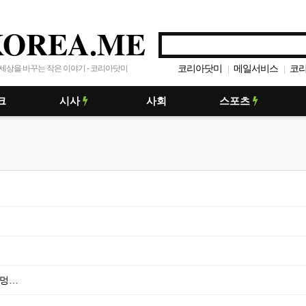
KOREA.ME
코리아닷미
메일서비스
코
세상을 바꾸는 작은 이야기 - 코리아닷미
|
|
크
시사
사회
스포츠
 멍…