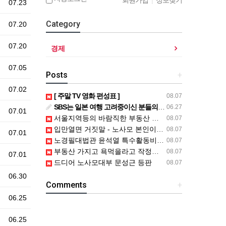
회원가입
|
정보찾기
07.23
Category
07.20
07.20
경제
07.05
Posts
+
07.02
[ 주말 TV 영화 편성표 ]
08.07
SBS는 일본 여행 고려중이신 분들의 연락을 기다립니다.
06.27
07.01
서울지역등의 바람직한 부동산 주택 신속 공급 방안은..
08.07
입만열면 거짓말 - 노사모 본인이 아니라고
08.07
07.01
노경필대법관 윤석열 특수활동비 등 내역공개하라2심판결 파기환송
08.07
부동산 가지고 욕먹을라고 작정들을 한 듯
08.07
07.01
드디어 노사모대부 문성근 등판
08.07
06.30
Comments
+
06.25
06.25